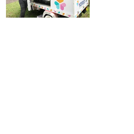
CONTACTEER ONS
Info
Tel. nr
E-mail:
+32 (0)9 311 73 24
info@foodtruckandmore.be
Locatie